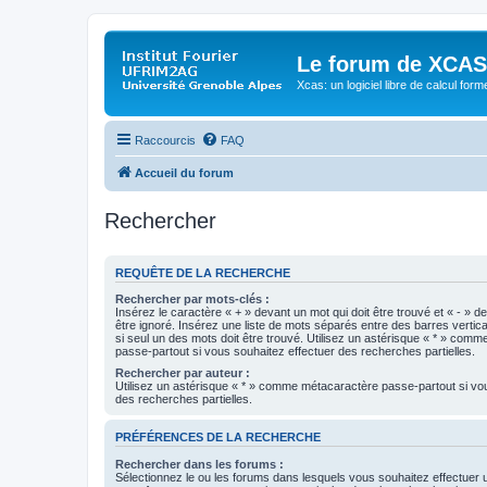
Le forum de XCAS
Xcas: un logiciel libre de calcul form
Raccourcis
FAQ
Accueil du forum
Rechercher
REQUÊTE DE LA RECHERCHE
Rechercher par mots-clés :
Insérez le caractère « + » devant un mot qui doit être trouvé et « - » d
être ignoré. Insérez une liste de mots séparés entre des barres vertica
si seul un des mots doit être trouvé. Utilisez un astérisque « * » com
passe-partout si vous souhaitez effectuer des recherches partielles.
Rechercher par auteur :
Utilisez un astérisque « * » comme métacaractère passe-partout si vo
des recherches partielles.
PRÉFÉRENCES DE LA RECHERCHE
Rechercher dans les forums :
Sélectionnez le ou les forums dans lesquels vous souhaitez effectuer