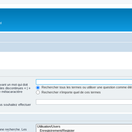
el
evant un mot qui doit
Rechercher tous les termes ou utiliser une question comme él
les discontinues « | »
me métacaractère
Rechercher n’importe quel de ces termes
us souhaitez effectuer
 une recherche. Les