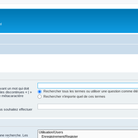
el
evant un mot qui doit
Rechercher tous les termes ou utiliser une question comme él
les discontinues « | »
me métacaractère
Rechercher n’importe quel de ces termes
us souhaitez effectuer
 une recherche. Les