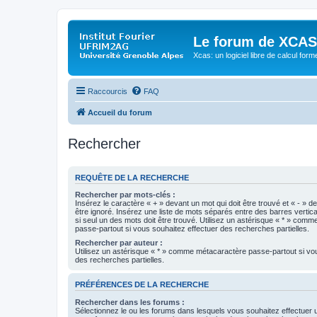
Le forum de XCAS
Xcas: un logiciel libre de calcul form
Raccourcis
FAQ
Accueil du forum
Rechercher
REQUÊTE DE LA RECHERCHE
Rechercher par mots-clés :
Insérez le caractère « + » devant un mot qui doit être trouvé et « - » d
être ignoré. Insérez une liste de mots séparés entre des barres vertica
si seul un des mots doit être trouvé. Utilisez un astérisque « * » com
passe-partout si vous souhaitez effectuer des recherches partielles.
Rechercher par auteur :
Utilisez un astérisque « * » comme métacaractère passe-partout si vo
des recherches partielles.
PRÉFÉRENCES DE LA RECHERCHE
Rechercher dans les forums :
Sélectionnez le ou les forums dans lesquels vous souhaitez effectuer