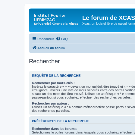
Le forum de XCAS
Xcas: un logiciel libre de calcul form
Raccourcis
FAQ
Accueil du forum
Rechercher
REQUÊTE DE LA RECHERCHE
Rechercher par mots-clés :
Insérez le caractère « + » devant un mot qui doit être trouvé et « - » d
être ignoré. Insérez une liste de mots séparés entre des barres vertica
si seul un des mots doit être trouvé. Utilisez un astérisque « * » com
passe-partout si vous souhaitez effectuer des recherches partielles.
Rechercher par auteur :
Utilisez un astérisque « * » comme métacaractère passe-partout si vo
des recherches partielles.
PRÉFÉRENCES DE LA RECHERCHE
Rechercher dans les forums :
Sélectionnez le ou les forums dans lesquels vous souhaitez effectuer