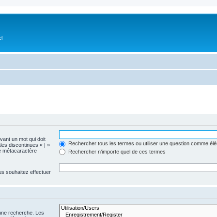
el
evant un mot qui doit
Rechercher tous les termes ou utiliser une question comme él
les discontinues « | »
me métacaractère
Rechercher n’importe quel de ces termes
us souhaitez effectuer
 une recherche. Les