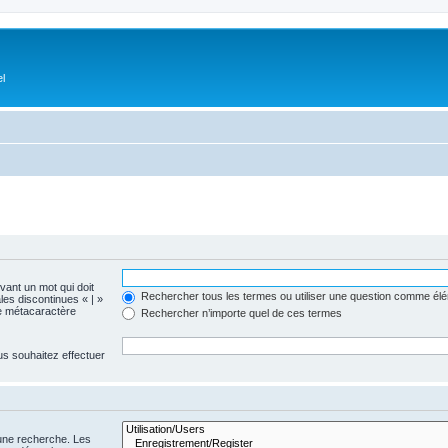
el
evant un mot qui doit
Rechercher tous les termes ou utiliser une question comme él
les discontinues « | »
me métacaractère
Rechercher n’importe quel de ces termes
us souhaitez effectuer
 une recherche. Les