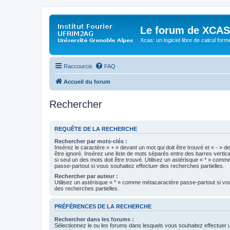
Le forum de XCAS
Xcas: un logiciel libre de calcul form
Raccourcis
FAQ
Accueil du forum
Rechercher
REQUÊTE DE LA RECHERCHE
Rechercher par mots-clés :
Insérez le caractère « + » devant un mot qui doit être trouvé et « - » d
être ignoré. Insérez une liste de mots séparés entre des barres vertica
si seul un des mots doit être trouvé. Utilisez un astérisque « * » com
passe-partout si vous souhaitez effectuer des recherches partielles.
Rechercher par auteur :
Utilisez un astérisque « * » comme métacaractère passe-partout si vo
des recherches partielles.
PRÉFÉRENCES DE LA RECHERCHE
Rechercher dans les forums :
Sélectionnez le ou les forums dans lesquels vous souhaitez effectuer