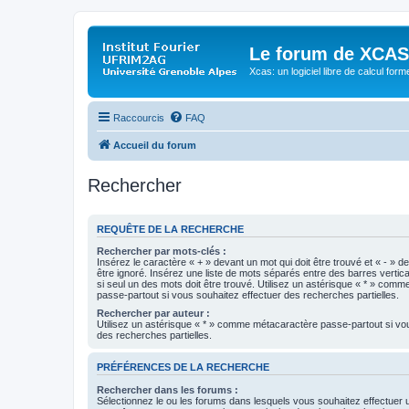
Le forum de XCAS
Xcas: un logiciel libre de calcul form
Raccourcis
FAQ
Accueil du forum
Rechercher
REQUÊTE DE LA RECHERCHE
Rechercher par mots-clés :
Insérez le caractère « + » devant un mot qui doit être trouvé et « - » d
être ignoré. Insérez une liste de mots séparés entre des barres vertica
si seul un des mots doit être trouvé. Utilisez un astérisque « * » com
passe-partout si vous souhaitez effectuer des recherches partielles.
Rechercher par auteur :
Utilisez un astérisque « * » comme métacaractère passe-partout si vo
des recherches partielles.
PRÉFÉRENCES DE LA RECHERCHE
Rechercher dans les forums :
Sélectionnez le ou les forums dans lesquels vous souhaitez effectuer