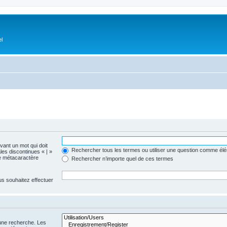
el
evant un mot qui doit
Rechercher tous les termes ou utiliser une question comme él
les discontinues « | »
me métacaractère
Rechercher n’importe quel de ces termes
us souhaitez effectuer
 une recherche. Les