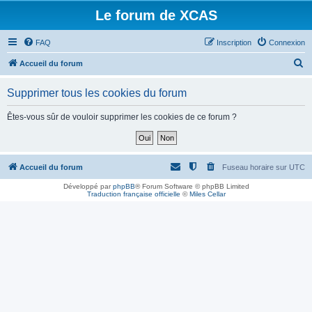
Le forum de XCAS
FAQ
Inscription
Connexion
R
Accueil du forum
e
Supprimer tous les cookies du forum
c
h
Êtes-vous sûr de vouloir supprimer les cookies de ce forum ?
e
r
c
Accueil du forum
Fuseau horaire sur
UTC
h
Développé par
phpBB
® Forum Software © phpBB Limited
Traduction française officielle
©
Miles Cellar
e
r