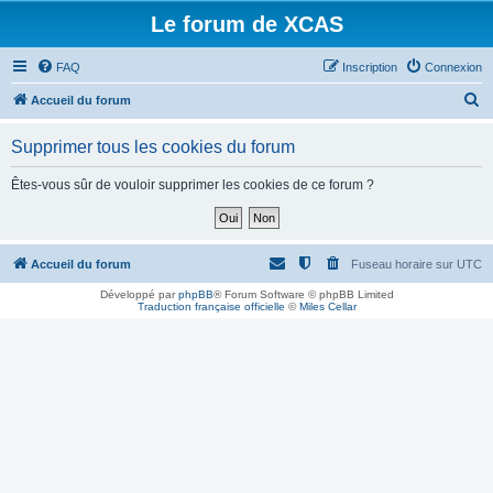
Le forum de XCAS
FAQ
Inscription
Connexion
R
Accueil du forum
e
Supprimer tous les cookies du forum
c
h
Êtes-vous sûr de vouloir supprimer les cookies de ce forum ?
e
r
c
Accueil du forum
Fuseau horaire sur
UTC
h
Développé par
phpBB
® Forum Software © phpBB Limited
Traduction française officielle
©
Miles Cellar
e
r