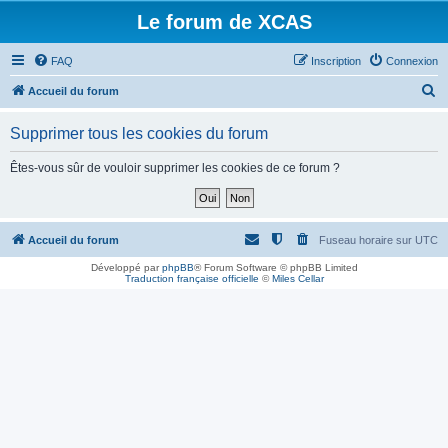
Le forum de XCAS
FAQ
Inscription
Connexion
R
Accueil du forum
e
Supprimer tous les cookies du forum
c
h
Êtes-vous sûr de vouloir supprimer les cookies de ce forum ?
e
r
c
Accueil du forum
Fuseau horaire sur
UTC
h
Développé par
phpBB
® Forum Software © phpBB Limited
Traduction française officielle
©
Miles Cellar
e
r