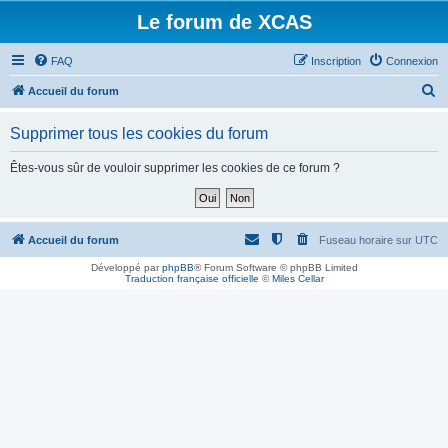
Le forum de XCAS
FAQ
Inscription
Connexion
R
Accueil du forum
e
Supprimer tous les cookies du forum
c
h
Êtes-vous sûr de vouloir supprimer les cookies de ce forum ?
e
r
c
Accueil du forum
Fuseau horaire sur
UTC
h
Développé par
phpBB
® Forum Software © phpBB Limited
Traduction française officielle
©
Miles Cellar
e
r