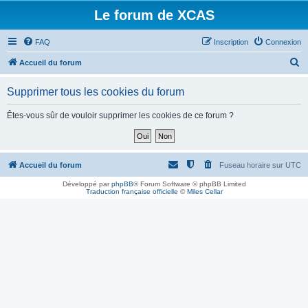
Le forum de XCAS
FAQ
Inscription
Connexion
R
Accueil du forum
e
Supprimer tous les cookies du forum
c
h
Êtes-vous sûr de vouloir supprimer les cookies de ce forum ?
e
r
c
Accueil du forum
Fuseau horaire sur
UTC
h
Développé par
phpBB
® Forum Software © phpBB Limited
Traduction française officielle
©
Miles Cellar
e
r