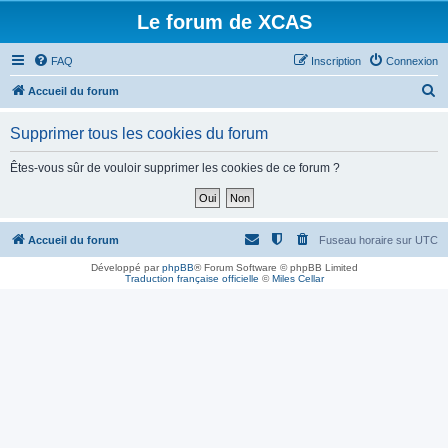
Le forum de XCAS
FAQ
Inscription
Connexion
R
Accueil du forum
e
Supprimer tous les cookies du forum
c
h
Êtes-vous sûr de vouloir supprimer les cookies de ce forum ?
e
r
c
Accueil du forum
Fuseau horaire sur
UTC
h
Développé par
phpBB
® Forum Software © phpBB Limited
Traduction française officielle
©
Miles Cellar
e
r