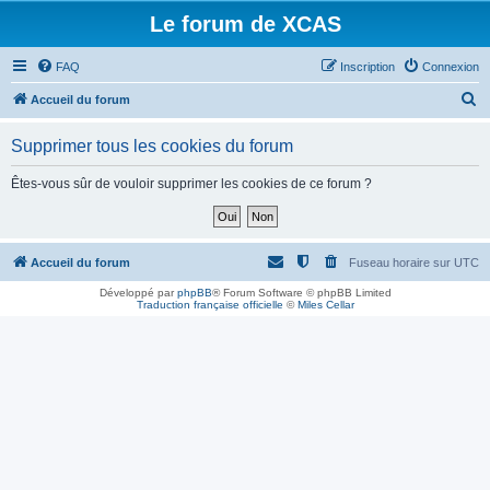
Le forum de XCAS
FAQ
Inscription
Connexion
R
Accueil du forum
e
Supprimer tous les cookies du forum
c
h
Êtes-vous sûr de vouloir supprimer les cookies de ce forum ?
e
r
c
Accueil du forum
Fuseau horaire sur
UTC
h
Développé par
phpBB
® Forum Software © phpBB Limited
Traduction française officielle
©
Miles Cellar
e
r