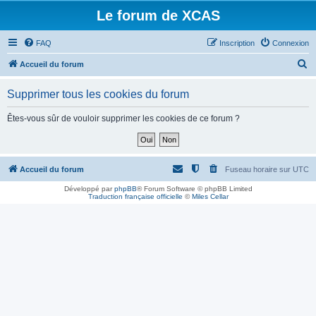
Le forum de XCAS
FAQ
Inscription
Connexion
R
Accueil du forum
e
Supprimer tous les cookies du forum
c
h
Êtes-vous sûr de vouloir supprimer les cookies de ce forum ?
e
r
c
Accueil du forum
Fuseau horaire sur
UTC
h
Développé par
phpBB
® Forum Software © phpBB Limited
Traduction française officielle
©
Miles Cellar
e
r