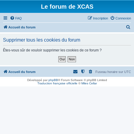
Le forum de XCAS
FAQ
Inscription
Connexion
R
Accueil du forum
e
Supprimer tous les cookies du forum
c
h
Êtes-vous sûr de vouloir supprimer les cookies de ce forum ?
e
r
c
Accueil du forum
Fuseau horaire sur
UTC
h
Développé par
phpBB
® Forum Software © phpBB Limited
Traduction française officielle
©
Miles Cellar
e
r