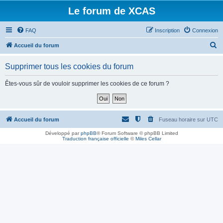
Le forum de XCAS
FAQ
Inscription
Connexion
R
Accueil du forum
e
Supprimer tous les cookies du forum
c
h
Êtes-vous sûr de vouloir supprimer les cookies de ce forum ?
e
r
c
Accueil du forum
Fuseau horaire sur
UTC
h
Développé par
phpBB
® Forum Software © phpBB Limited
Traduction française officielle
©
Miles Cellar
e
r