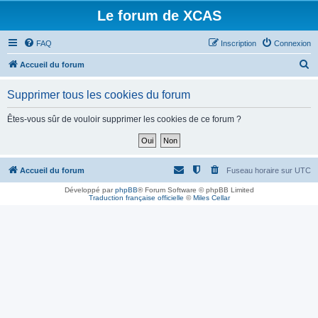
Le forum de XCAS
FAQ
Inscription
Connexion
R
Accueil du forum
e
Supprimer tous les cookies du forum
c
h
Êtes-vous sûr de vouloir supprimer les cookies de ce forum ?
e
r
c
Accueil du forum
Fuseau horaire sur
UTC
h
Développé par
phpBB
® Forum Software © phpBB Limited
Traduction française officielle
©
Miles Cellar
e
r