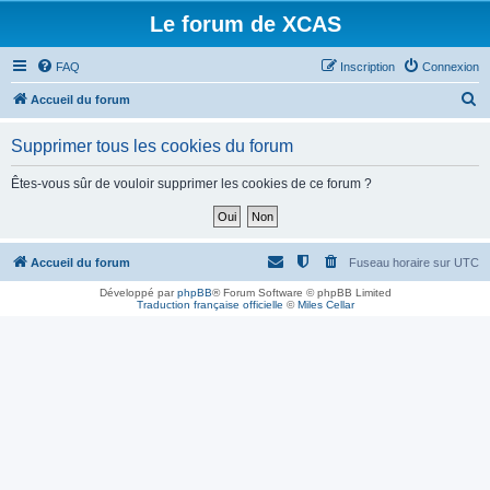
Le forum de XCAS
FAQ
Inscription
Connexion
R
Accueil du forum
e
Supprimer tous les cookies du forum
c
h
Êtes-vous sûr de vouloir supprimer les cookies de ce forum ?
e
r
c
Accueil du forum
Fuseau horaire sur
UTC
h
Développé par
phpBB
® Forum Software © phpBB Limited
Traduction française officielle
©
Miles Cellar
e
r