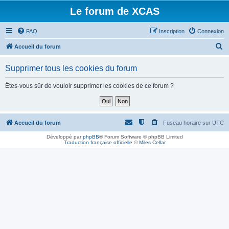
Le forum de XCAS
FAQ
Inscription
Connexion
R
Accueil du forum
e
Supprimer tous les cookies du forum
c
h
Êtes-vous sûr de vouloir supprimer les cookies de ce forum ?
e
r
c
Accueil du forum
Fuseau horaire sur
UTC
h
Développé par
phpBB
® Forum Software © phpBB Limited
Traduction française officielle
©
Miles Cellar
e
r