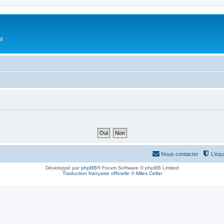
el
Nous contacter
L’équ
Développé par
phpBB
® Forum Software © phpBB Limited
Traduction française officielle
©
Miles Cellar