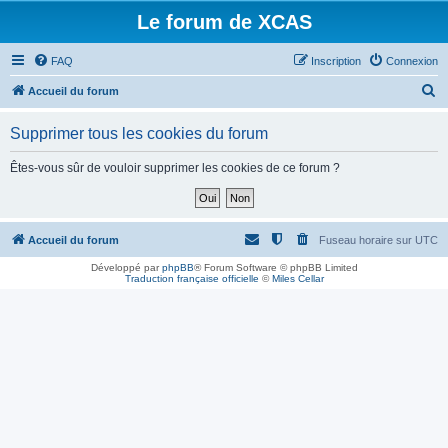
Le forum de XCAS
FAQ
Inscription
Connexion
R
Accueil du forum
e
Supprimer tous les cookies du forum
c
h
Êtes-vous sûr de vouloir supprimer les cookies de ce forum ?
e
r
c
Accueil du forum
Fuseau horaire sur
UTC
h
Développé par
phpBB
® Forum Software © phpBB Limited
Traduction française officielle
©
Miles Cellar
e
r