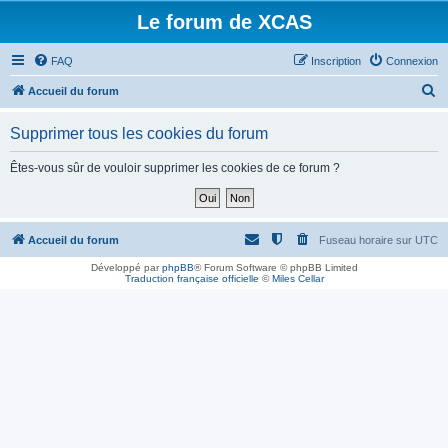
Le forum de XCAS
FAQ
Inscription
Connexion
R
Accueil du forum
e
Supprimer tous les cookies du forum
c
h
Êtes-vous sûr de vouloir supprimer les cookies de ce forum ?
e
r
c
Accueil du forum
Fuseau horaire sur
UTC
h
Développé par
phpBB
® Forum Software © phpBB Limited
Traduction française officielle
©
Miles Cellar
e
r