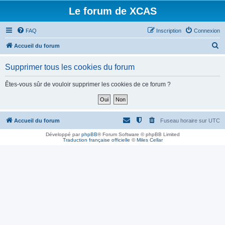
Le forum de XCAS
FAQ
Inscription
Connexion
R
Accueil du forum
e
Supprimer tous les cookies du forum
c
h
Êtes-vous sûr de vouloir supprimer les cookies de ce forum ?
e
r
c
Accueil du forum
Fuseau horaire sur
UTC
h
Développé par
phpBB
® Forum Software © phpBB Limited
Traduction française officielle
©
Miles Cellar
e
r