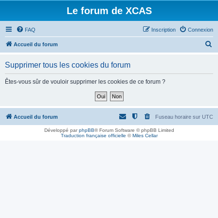
Le forum de XCAS
FAQ
Inscription
Connexion
R
Accueil du forum
e
Supprimer tous les cookies du forum
c
h
Êtes-vous sûr de vouloir supprimer les cookies de ce forum ?
e
r
c
Accueil du forum
Fuseau horaire sur
UTC
h
Développé par
phpBB
® Forum Software © phpBB Limited
Traduction française officielle
©
Miles Cellar
e
r