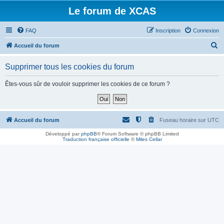
Le forum de XCAS
FAQ
Inscription
Connexion
R
Accueil du forum
e
Supprimer tous les cookies du forum
c
h
Êtes-vous sûr de vouloir supprimer les cookies de ce forum ?
e
r
c
Accueil du forum
Fuseau horaire sur
UTC
h
Développé par
phpBB
® Forum Software © phpBB Limited
Traduction française officielle
©
Miles Cellar
e
r