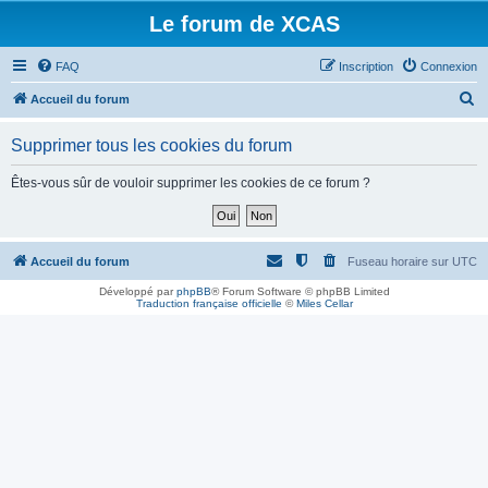
Le forum de XCAS
FAQ
Inscription
Connexion
R
Accueil du forum
e
Supprimer tous les cookies du forum
c
h
Êtes-vous sûr de vouloir supprimer les cookies de ce forum ?
e
r
c
Accueil du forum
Fuseau horaire sur
UTC
h
Développé par
phpBB
® Forum Software © phpBB Limited
Traduction française officielle
©
Miles Cellar
e
r