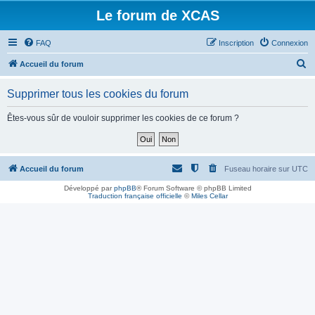
Le forum de XCAS
FAQ
Inscription
Connexion
R
Accueil du forum
e
Supprimer tous les cookies du forum
c
h
Êtes-vous sûr de vouloir supprimer les cookies de ce forum ?
e
r
c
Accueil du forum
Fuseau horaire sur
UTC
h
Développé par
phpBB
® Forum Software © phpBB Limited
Traduction française officielle
©
Miles Cellar
e
r