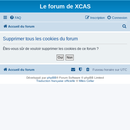
Le forum de XCAS
FAQ
Inscription
Connexion
R
Accueil du forum
e
Supprimer tous les cookies du forum
c
h
Êtes-vous sûr de vouloir supprimer les cookies de ce forum ?
e
r
c
Accueil du forum
Fuseau horaire sur
UTC
h
Développé par
phpBB
® Forum Software © phpBB Limited
Traduction française officielle
©
Miles Cellar
e
r