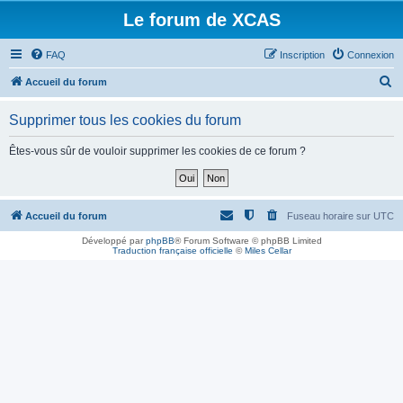
Le forum de XCAS
FAQ
Inscription
Connexion
R
Accueil du forum
e
Supprimer tous les cookies du forum
c
h
Êtes-vous sûr de vouloir supprimer les cookies de ce forum ?
e
r
c
Accueil du forum
Fuseau horaire sur
UTC
h
Développé par
phpBB
® Forum Software © phpBB Limited
Traduction française officielle
©
Miles Cellar
e
r