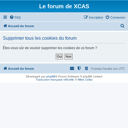
Le forum de XCAS
FAQ
Inscription
Connexion
R
Accueil du forum
e
Supprimer tous les cookies du forum
c
h
Êtes-vous sûr de vouloir supprimer les cookies de ce forum ?
e
r
c
Accueil du forum
Fuseau horaire sur
UTC
h
Développé par
phpBB
® Forum Software © phpBB Limited
Traduction française officielle
©
Miles Cellar
e
r