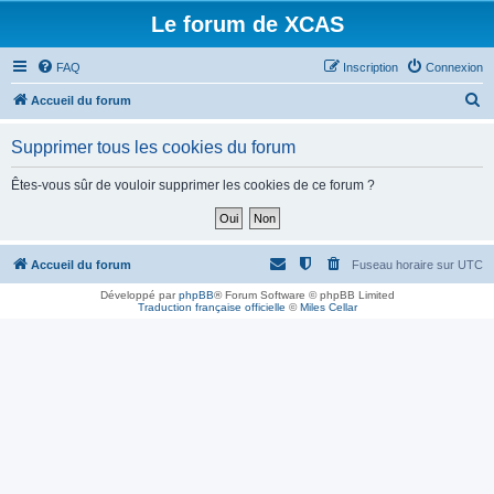
Le forum de XCAS
FAQ
Inscription
Connexion
R
Accueil du forum
e
Supprimer tous les cookies du forum
c
h
Êtes-vous sûr de vouloir supprimer les cookies de ce forum ?
e
r
c
Accueil du forum
Fuseau horaire sur
UTC
h
Développé par
phpBB
® Forum Software © phpBB Limited
Traduction française officielle
©
Miles Cellar
e
r