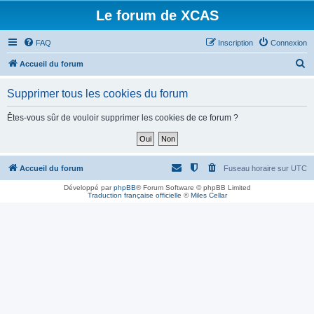
Le forum de XCAS
FAQ
Inscription
Connexion
R
Accueil du forum
e
Supprimer tous les cookies du forum
c
h
Êtes-vous sûr de vouloir supprimer les cookies de ce forum ?
e
r
c
Accueil du forum
Fuseau horaire sur
UTC
h
Développé par
phpBB
® Forum Software © phpBB Limited
Traduction française officielle
©
Miles Cellar
e
r