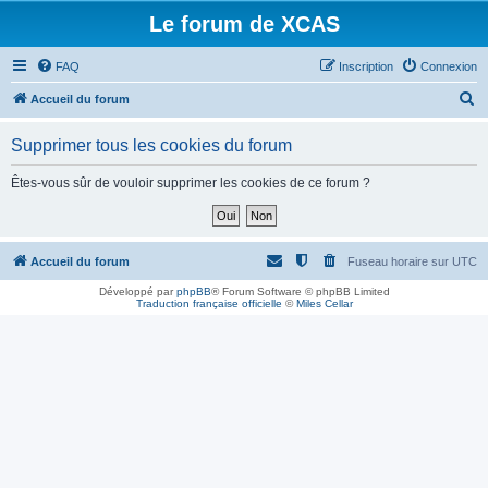
Le forum de XCAS
FAQ
Inscription
Connexion
R
Accueil du forum
e
Supprimer tous les cookies du forum
c
h
Êtes-vous sûr de vouloir supprimer les cookies de ce forum ?
e
r
c
Accueil du forum
Fuseau horaire sur
UTC
h
Développé par
phpBB
® Forum Software © phpBB Limited
Traduction française officielle
©
Miles Cellar
e
r