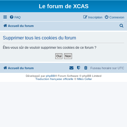
Le forum de XCAS
FAQ
Inscription
Connexion
R
Accueil du forum
e
Supprimer tous les cookies du forum
c
h
Êtes-vous sûr de vouloir supprimer les cookies de ce forum ?
e
r
c
Accueil du forum
Fuseau horaire sur
UTC
h
Développé par
phpBB
® Forum Software © phpBB Limited
Traduction française officielle
©
Miles Cellar
e
r