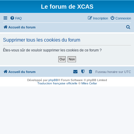
Le forum de XCAS
FAQ
Inscription
Connexion
R
Accueil du forum
e
Supprimer tous les cookies du forum
c
h
Êtes-vous sûr de vouloir supprimer les cookies de ce forum ?
e
r
c
Accueil du forum
Fuseau horaire sur
UTC
h
Développé par
phpBB
® Forum Software © phpBB Limited
Traduction française officielle
©
Miles Cellar
e
r