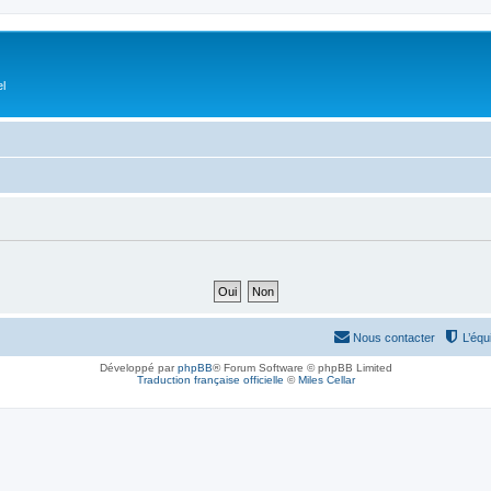
el
Nous contacter
L’équ
Développé par
phpBB
® Forum Software © phpBB Limited
Traduction française officielle
©
Miles Cellar