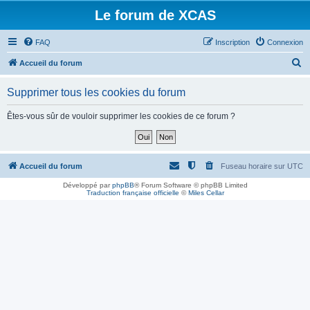
Le forum de XCAS
FAQ
Inscription
Connexion
R
Accueil du forum
e
Supprimer tous les cookies du forum
c
h
Êtes-vous sûr de vouloir supprimer les cookies de ce forum ?
e
r
c
Accueil du forum
Fuseau horaire sur
UTC
h
Développé par
phpBB
® Forum Software © phpBB Limited
Traduction française officielle
©
Miles Cellar
e
r