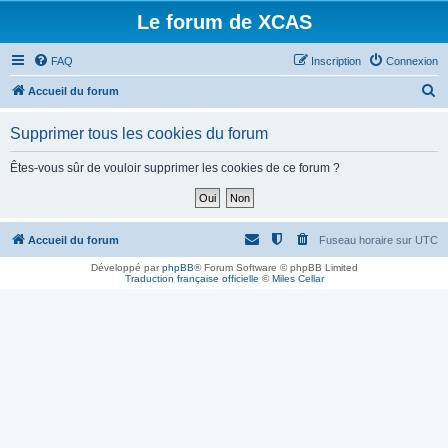
Le forum de XCAS
FAQ
Inscription
Connexion
R
Accueil du forum
e
Supprimer tous les cookies du forum
c
h
Êtes-vous sûr de vouloir supprimer les cookies de ce forum ?
e
r
c
Accueil du forum
Fuseau horaire sur
UTC
h
Développé par
phpBB
® Forum Software © phpBB Limited
Traduction française officielle
©
Miles Cellar
e
r