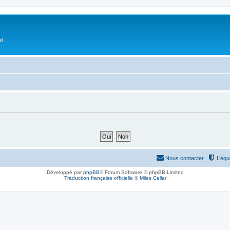
el
Nous contacter
L’équ
Développé par
phpBB
® Forum Software © phpBB Limited
Traduction française officielle
©
Miles Cellar