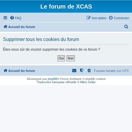
Le forum de XCAS
FAQ
Inscription
Connexion
R
Accueil du forum
e
Supprimer tous les cookies du forum
c
h
Êtes-vous sûr de vouloir supprimer les cookies de ce forum ?
e
r
c
Accueil du forum
Fuseau horaire sur
UTC
h
Développé par
phpBB
® Forum Software © phpBB Limited
Traduction française officielle
©
Miles Cellar
e
r