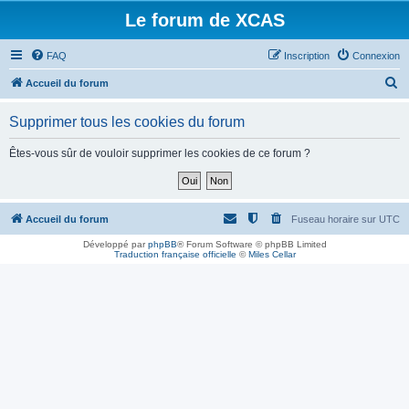
Le forum de XCAS
FAQ
Inscription
Connexion
R
Accueil du forum
e
Supprimer tous les cookies du forum
c
h
Êtes-vous sûr de vouloir supprimer les cookies de ce forum ?
e
r
c
Accueil du forum
Fuseau horaire sur
UTC
h
Développé par
phpBB
® Forum Software © phpBB Limited
Traduction française officielle
©
Miles Cellar
e
r