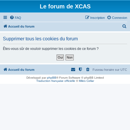
Le forum de XCAS
FAQ
Inscription
Connexion
R
Accueil du forum
e
Supprimer tous les cookies du forum
c
h
Êtes-vous sûr de vouloir supprimer les cookies de ce forum ?
e
r
c
Accueil du forum
Fuseau horaire sur
UTC
h
Développé par
phpBB
® Forum Software © phpBB Limited
Traduction française officielle
©
Miles Cellar
e
r