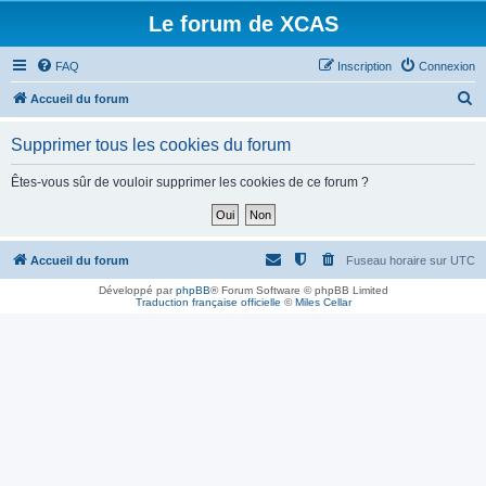
Le forum de XCAS
FAQ
Inscription
Connexion
R
Accueil du forum
e
Supprimer tous les cookies du forum
c
h
Êtes-vous sûr de vouloir supprimer les cookies de ce forum ?
e
r
c
Accueil du forum
Fuseau horaire sur
UTC
h
Développé par
phpBB
® Forum Software © phpBB Limited
Traduction française officielle
©
Miles Cellar
e
r