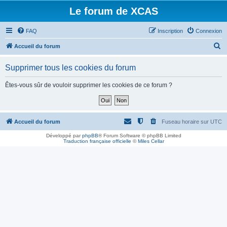
Le forum de XCAS
FAQ
Inscription
Connexion
R
Accueil du forum
e
Supprimer tous les cookies du forum
c
h
Êtes-vous sûr de vouloir supprimer les cookies de ce forum ?
e
r
c
Accueil du forum
Fuseau horaire sur
UTC
h
Développé par
phpBB
® Forum Software © phpBB Limited
Traduction française officielle
©
Miles Cellar
e
r