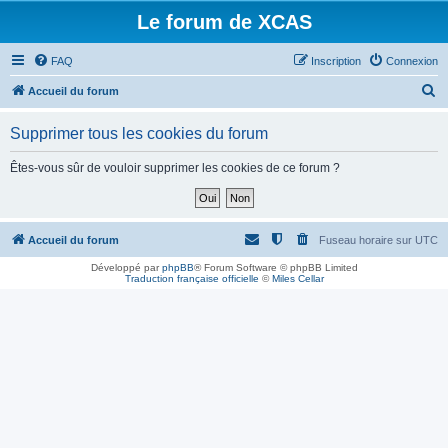
Le forum de XCAS
FAQ
Inscription
Connexion
R
Accueil du forum
e
Supprimer tous les cookies du forum
c
h
Êtes-vous sûr de vouloir supprimer les cookies de ce forum ?
e
r
c
Accueil du forum
Fuseau horaire sur
UTC
h
Développé par
phpBB
® Forum Software © phpBB Limited
Traduction française officielle
©
Miles Cellar
e
r