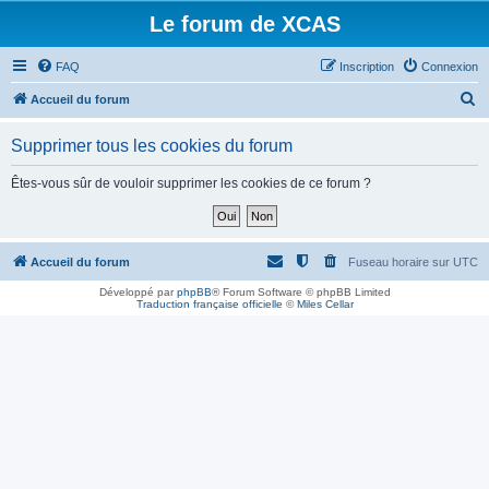
Le forum de XCAS
FAQ
Inscription
Connexion
R
Accueil du forum
e
Supprimer tous les cookies du forum
c
h
Êtes-vous sûr de vouloir supprimer les cookies de ce forum ?
e
r
c
Accueil du forum
Fuseau horaire sur
UTC
h
Développé par
phpBB
® Forum Software © phpBB Limited
Traduction française officielle
©
Miles Cellar
e
r