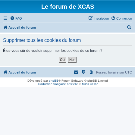
Le forum de XCAS
FAQ
Inscription
Connexion
R
Accueil du forum
e
Supprimer tous les cookies du forum
c
h
Êtes-vous sûr de vouloir supprimer les cookies de ce forum ?
e
r
c
Accueil du forum
Fuseau horaire sur
UTC
h
Développé par
phpBB
® Forum Software © phpBB Limited
Traduction française officielle
©
Miles Cellar
e
r