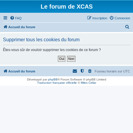
Le forum de XCAS
FAQ
Inscription
Connexion
R
Accueil du forum
e
Supprimer tous les cookies du forum
c
h
Êtes-vous sûr de vouloir supprimer les cookies de ce forum ?
e
r
c
Accueil du forum
Fuseau horaire sur
UTC
h
Développé par
phpBB
® Forum Software © phpBB Limited
Traduction française officielle
©
Miles Cellar
e
r