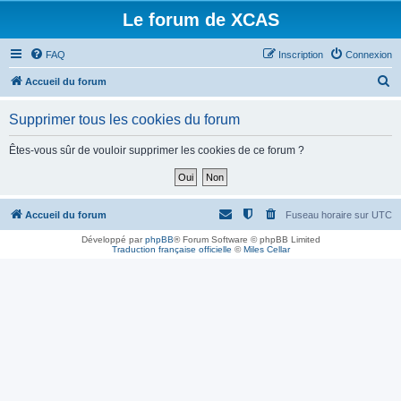
Le forum de XCAS
FAQ
Inscription
Connexion
R
Accueil du forum
e
Supprimer tous les cookies du forum
c
h
Êtes-vous sûr de vouloir supprimer les cookies de ce forum ?
e
r
c
Accueil du forum
Fuseau horaire sur
UTC
h
Développé par
phpBB
® Forum Software © phpBB Limited
Traduction française officielle
©
Miles Cellar
e
r