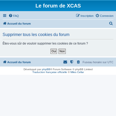
Le forum de XCAS
FAQ
Inscription
Connexion
R
Accueil du forum
e
Supprimer tous les cookies du forum
c
h
Êtes-vous sûr de vouloir supprimer les cookies de ce forum ?
e
r
c
Accueil du forum
Fuseau horaire sur
UTC
h
Développé par
phpBB
® Forum Software © phpBB Limited
Traduction française officielle
©
Miles Cellar
e
r