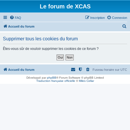
Le forum de XCAS
FAQ
Inscription
Connexion
R
Accueil du forum
e
Supprimer tous les cookies du forum
c
h
Êtes-vous sûr de vouloir supprimer les cookies de ce forum ?
e
r
c
Accueil du forum
Fuseau horaire sur
UTC
h
Développé par
phpBB
® Forum Software © phpBB Limited
Traduction française officielle
©
Miles Cellar
e
r